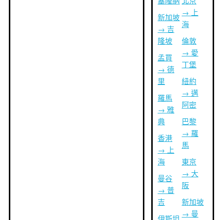
塞隆納
北京
→ 上
新加坡
海
→ 吉
隆坡
倫敦
→ 愛
孟買
丁堡
→ 德
里
紐約
→ 邁
羅馬
阿密
→ 雅
典
巴黎
→ 羅
香港
馬
→ 上
海
東京
→ 大
曼谷
阪
→ 普
吉
新加坡
→ 曼
伊斯坦