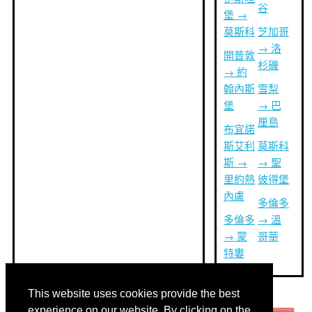
谷
堡 →
莫斯科
芝加哥
→ 洛
開普敦
杉磯
→ 約
翰內斯
雪梨
堡
→ 巴
厘島
布宜諾
斯艾利
莫斯科
斯 →
→ 聖
里約熱
彼得堡
內盧
多倫多
多倫多
→ 溫
→ 蒙
哥華
特婁
This website uses cookies provide the best
其他語言:
experience on our website. By clicking on the