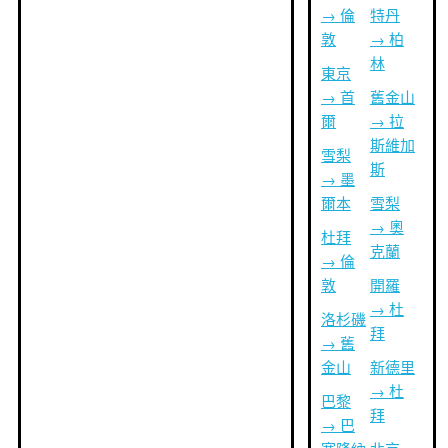
→ 倫
特丹
敦
→ 柏
林
東京
→ 首
舊金山
爾
→ 拉
斯維加
雪梨
斯
→ 墨
爾本
雪梨
→ 奧
杜拜
克蘭
→ 倫
敦
開羅
→ 杜
洛杉磯
拜
→ 舊
金山
新德里
→ 杜
巴黎
拜
→ 巴