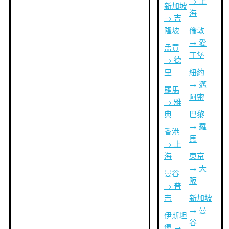
→ 上
新加坡
海
→ 吉
隆坡
倫敦
→ 愛
孟買
丁堡
→ 德
里
紐約
→ 邁
羅馬
阿密
→ 雅
典
巴黎
→ 羅
香港
馬
→ 上
海
東京
→ 大
曼谷
阪
→ 普
吉
新加坡
→ 曼
伊斯坦
谷
堡 →