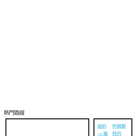
熱門路線
紐約
阿姆斯
→ 倫
特丹