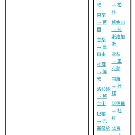
敦
→ 柏
林
東京
→ 首
舊金山
爾
→ 拉
斯維加
雪梨
斯
→ 墨
爾本
雪梨
→ 奧
杜拜
克蘭
→ 倫
敦
開羅
→ 杜
洛杉磯
拜
→ 舊
金山
新德里
→ 杜
巴黎
拜
→ 巴
塞隆納
北京