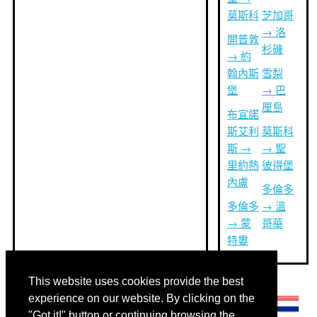
莫斯科
芝加哥
→ 洛
開普敦
杉磯
→ 約
翰內斯
雪梨
堡
→ 巴
厘島
布宜諾
斯艾利
莫斯科
斯 →
→ 聖
里約熱
彼得堡
內盧
多倫多
多倫多
→ 溫
→ 蒙
哥華
特婁
This website uses cookies provide the best
其他語言:
experience on our website. By clicking on the
"Got it!" button or continuing browsing the