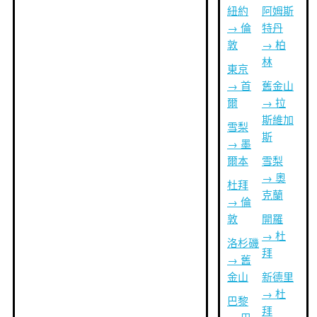
紐約
阿姆斯
→ 倫
特丹
敦
→ 柏
林
東京
→ 首
舊金山
爾
→ 拉
斯維加
雪梨
斯
→ 墨
爾本
雪梨
→ 奧
杜拜
克蘭
→ 倫
敦
開羅
→ 杜
洛杉磯
拜
→ 舊
金山
新德里
→ 杜
巴黎
拜