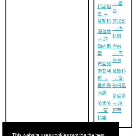
→ 曼
伊斯坦
谷
堡 →
莫斯科
芝加哥
→ 洛
開普敦
杉磯
→ 約
翰內斯
雪梨
堡
→ 巴
厘島
布宜諾
斯艾利
莫斯科
斯 →
→ 聖
里約熱
彼得堡
內盧
多倫多
多倫多
→ 溫
→ 蒙
哥華
特婁
This website uses cookies provide the best