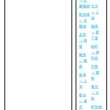
→ 巴
塞隆納
北京
→ 上
新加坡
海
→ 吉
隆坡
倫敦
→ 愛
孟買
丁堡
→ 德
里
紐約
→ 邁
羅馬
阿密
→ 雅
典
巴黎
→ 羅
香港
馬
→ 上
海
東京
→ 大
曼谷
阪
→ 普
吉
新加坡