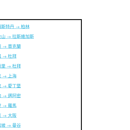
斯特丹 → 柏林
山 → 拉斯維加斯
 → 奧克蘭
 → 杜拜
里 → 杜拜
 → 上海
 → 愛丁堡
 → 邁阿密
 → 羅馬
 → 大阪
坡 → 曼谷