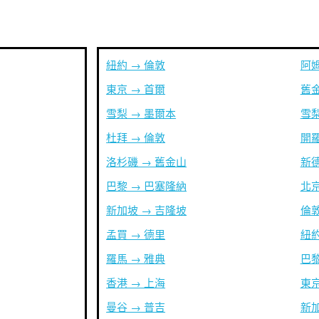
紐約 → 倫敦
阿姆
東京 → 首爾
舊金
雪梨 → 墨爾本
雪梨
杜拜 → 倫敦
開羅
洛杉磯 → 舊金山
新德
巴黎 → 巴塞隆納
北京
新加坡 → 吉隆坡
倫敦
孟買 → 德里
紐約
羅馬 → 雅典
巴黎
香港 → 上海
東京
曼谷 → 普吉
新加