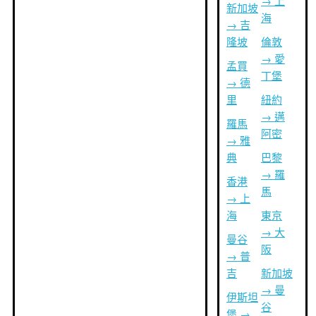
→ 上
新加坡
海
→ 吉
隆坡
倫敦
→ 愛
孟買
丁堡
→ 德
里
紐約
→ 邁
羅馬
阿密
→ 雅
典
巴黎
→ 羅
香港
馬
→ 上
海
東京
→ 大
曼谷
阪
→ 普
吉
新加坡
→ 曼
伊斯坦
谷
堡 →