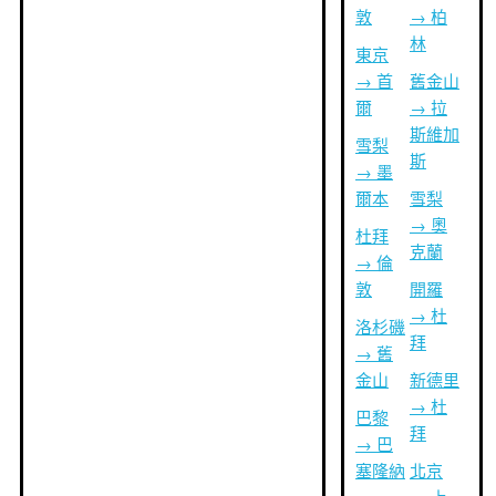
敦
→ 柏
林
東京
→ 首
舊金山
爾
→ 拉
斯維加
雪梨
斯
→ 墨
爾本
雪梨
→ 奧
杜拜
克蘭
→ 倫
敦
開羅
→ 杜
洛杉磯
拜
→ 舊
金山
新德里
→ 杜
巴黎
拜
→ 巴
塞隆納
北京