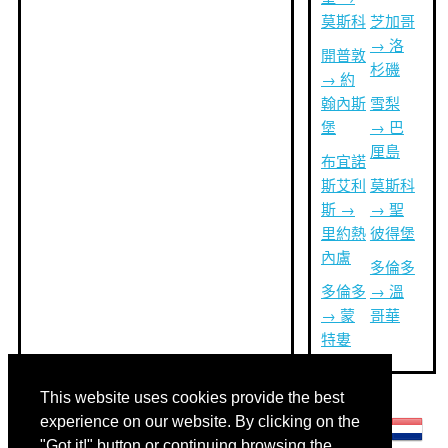
莫斯科
芝加哥
→ 洛
開普敦
杉磯
→ 約
翰內斯
雪梨
堡
→ 巴
厘島
布宜諾
斯艾利
莫斯科
斯 →
→ 聖
里約熱
彼得堡
內盧
多倫多
多倫多
→ 溫
→ 蒙
哥華
特婁
This website uses cookies provide the best
其他語言:
experience on our website. By clicking on the
"Got it!" button or continuing browsing the