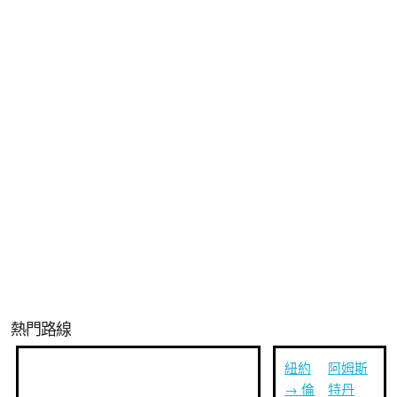
熱門路線
紐約
阿姆斯
→ 倫
特丹