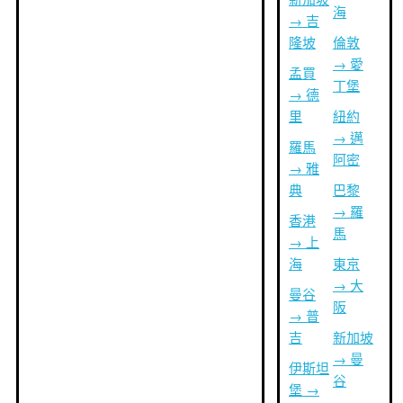
海
→ 吉
隆坡
倫敦
→ 愛
孟買
丁堡
→ 德
里
紐約
→ 邁
羅馬
阿密
→ 雅
典
巴黎
→ 羅
香港
馬
→ 上
海
東京
→ 大
曼谷
阪
→ 普
吉
新加坡
→ 曼
伊斯坦
谷
堡 →