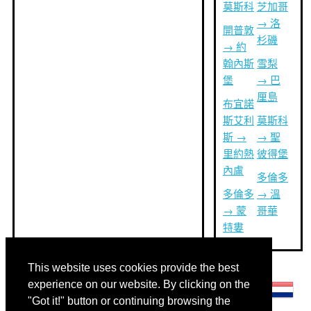
莫斯科
芝加哥
→ 洛
開普敦
杉磯
→ 約
翰內斯
雪梨
堡
→ 巴
厘島
布宜諾
斯艾利
莫斯科
斯 →
→ 聖
里約熱
彼得堡
內盧
多倫多
多倫多
→ 溫
→ 蒙
哥華
特婁
This website uses cookies provide the best
其他語言:
experience on our website. By clicking on the
"Got it!" button or continuing browsing the