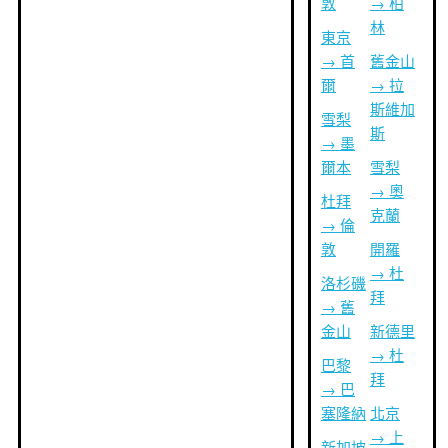
敦
→ 柏
林
東京
→ 首
舊金山
爾
→ 拉
斯維加
雪梨
斯
→ 墨
爾本
雪梨
→ 奧
杜拜
克蘭
→ 倫
敦
開羅
→ 杜
洛杉磯
拜
→ 舊
金山
新德里
→ 杜
巴黎
拜
→ 巴
塞隆納
北京
→ 上
新加坡