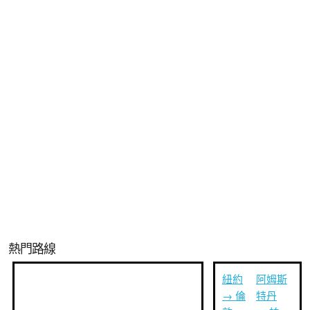
熱門路線
紐約
阿姆斯
→ 倫
特丹