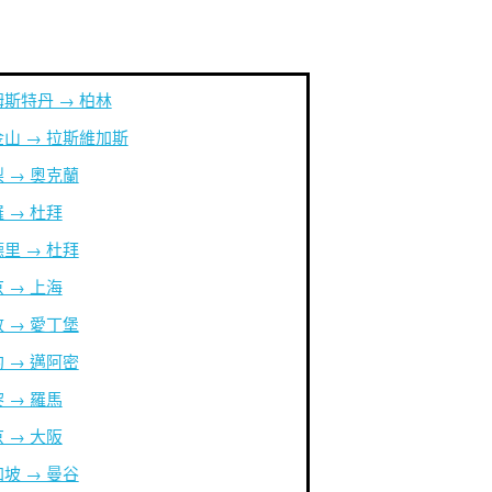
斯特丹 → 柏林
山 → 拉斯維加斯
 → 奧克蘭
 → 杜拜
里 → 杜拜
 → 上海
 → 愛丁堡
 → 邁阿密
 → 羅馬
 → 大阪
坡 → 曼谷