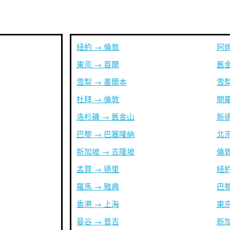
紐約 → 倫敦
阿姆
東京 → 首爾
舊金
雪梨 → 墨爾本
雪梨
杜拜 → 倫敦
開羅
洛杉磯 → 舊金山
新德
巴黎 → 巴塞隆納
北京
新加坡 → 吉隆坡
倫敦
孟買 → 德里
紐約
羅馬 → 雅典
巴黎
香港 → 上海
東京
曼谷 → 普吉
新加