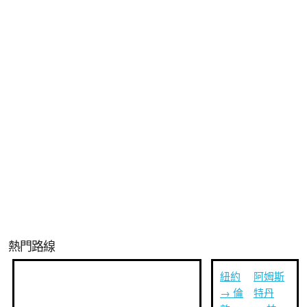
熱門路線
紐約
阿姆斯
→ 倫
特丹