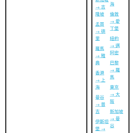
海
→ 吉
隆坡
倫敦
→ 愛
孟買
丁堡
→ 德
里
紐約
→ 邁
羅馬
阿密
→ 雅
典
巴黎
→ 羅
香港
馬
→ 上
海
東京
→ 大
曼谷
阪
→ 普
吉
新加坡
→ 曼
伊斯坦
谷
堡 →