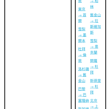
敦
→ 柏
林
東京
→ 首
舊金山
爾
→ 拉
斯維加
雪梨
斯
→ 墨
爾本
雪梨
→ 奧
杜拜
克蘭
→ 倫
敦
開羅
→ 杜
洛杉磯
拜
→ 舊
金山
新德里
→ 杜
巴黎
拜
→ 巴
塞隆納
北京
→ 上
新加坡