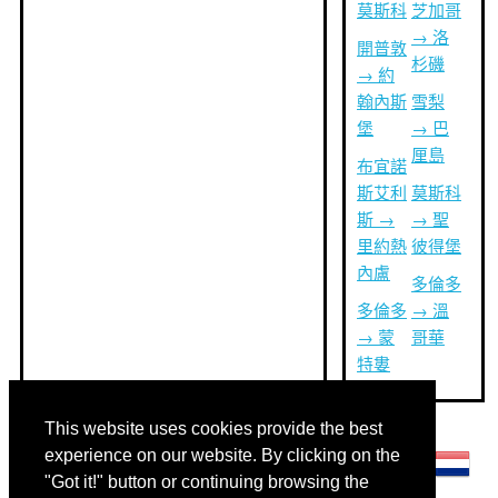
莫斯科
芝加哥
→ 洛
開普敦
杉磯
→ 約
翰內斯
雪梨
堡
→ 巴
厘島
布宜諾
斯艾利
莫斯科
斯 →
→ 聖
里約熱
彼得堡
內盧
多倫多
多倫多
→ 溫
→ 蒙
哥華
特婁
This website uses cookies provide the best
其他語言:
experience on our website. By clicking on the
"Got it!" button or continuing browsing the