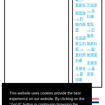
莫斯科
芝加哥
→ 洛
開普敦
杉磯
→ 約
翰內斯
雪梨
堡
→ 巴
厘島
布宜諾
斯艾利
莫斯科
斯 →
→ 聖
里約熱
彼得堡
內盧
多倫多
多倫多
→ 溫
→ 蒙
哥華
特婁
This website uses cookies provide the best
其他語言:
experience on our website. By clicking on the
"Got it!" button or continuing browsing the