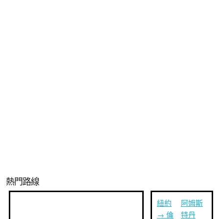
熱門路線
紐約
阿姆斯
→ 倫
特丹