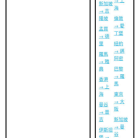
→ 上
新加坡
海
→ 吉
隆坡
倫敦
→ 愛
孟買
丁堡
→ 德
里
紐約
→ 邁
羅馬
阿密
→ 雅
典
巴黎
→ 羅
香港
馬
→ 上
海
東京
→ 大
曼谷
阪
→ 普
吉
新加坡
→ 曼
伊斯坦
谷
堡 →