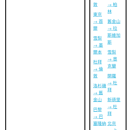
敦
→ 柏
林
東京
→ 首
舊金山
爾
→ 拉
斯維加
雪梨
斯
→ 墨
爾本
雪梨
→ 奧
杜拜
克蘭
→ 倫
敦
開羅
→ 杜
洛杉磯
拜
→ 舊
金山
新德里
→ 杜
巴黎
拜
→ 巴
塞隆納
北京