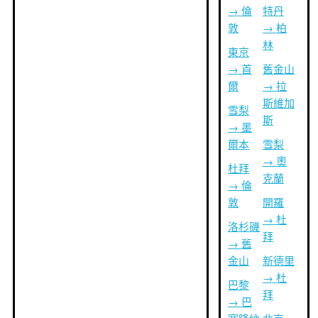
→ 倫
特丹
敦
→ 柏
林
東京
→ 首
舊金山
爾
→ 拉
斯維加
雪梨
斯
→ 墨
爾本
雪梨
→ 奧
杜拜
克蘭
→ 倫
敦
開羅
→ 杜
洛杉磯
拜
→ 舊
金山
新德里
→ 杜
巴黎
拜
→ 巴