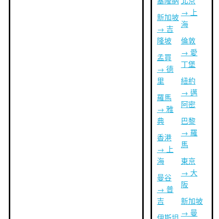
塞隆納
北京
→ 上
新加坡
海
→ 吉
隆坡
倫敦
→ 愛
孟買
丁堡
→ 德
里
紐約
→ 邁
羅馬
阿密
→ 雅
典
巴黎
→ 羅
香港
馬
→ 上
海
東京
→ 大
曼谷
阪
→ 普
吉
新加坡
→ 曼
伊斯坦