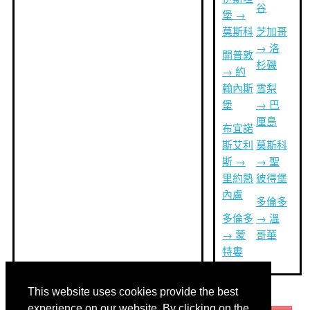
谷
堡 →
莫斯科
芝加哥
→ 洛
開普敦
杉磯
→ 約
翰內斯
雪梨
堡
→ 巴
厘島
布宜諾
斯艾利
莫斯科
斯 →
→ 聖
里約熱
彼得堡
內盧
多倫多
多倫多
→ 溫
→ 蒙
哥華
特婁
This website uses cookies provide the best
其他語言:
experience on our website. By clicking on the