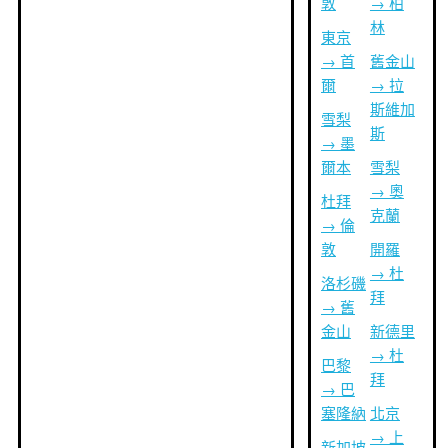
敦
→ 柏
林
東京
→ 首
舊金山
爾
→ 拉
斯維加
雪梨
斯
→ 墨
爾本
雪梨
→ 奧
杜拜
克蘭
→ 倫
敦
開羅
→ 杜
洛杉磯
拜
→ 舊
金山
新德里
→ 杜
巴黎
拜
→ 巴
塞隆納
北京
→ 上
新加坡