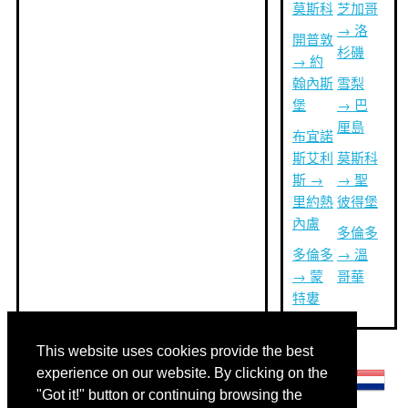
莫斯科
芝加哥
→ 洛
開普敦
杉磯
→ 約
翰內斯
雪梨
堡
→ 巴
厘島
布宜諾
斯艾利
莫斯科
斯 →
→ 聖
里約熱
彼得堡
內盧
多倫多
多倫多
→ 溫
→ 蒙
哥華
特婁
This website uses cookies provide the best
其他語言:
experience on our website. By clicking on the
"Got it!" button or continuing browsing the