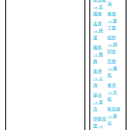
海
→ 吉
隆坡
倫敦
→ 愛
孟買
丁堡
→ 德
里
紐約
→ 邁
羅馬
阿密
→ 雅
典
巴黎
→ 羅
香港
馬
→ 上
海
東京
→ 大
曼谷
阪
→ 普
吉
新加坡
→ 曼
伊斯坦
谷
堡 →