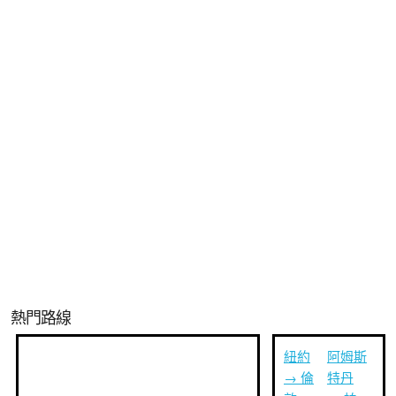
熱門路線
紐約
阿姆斯
→ 倫
特丹