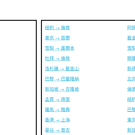
紐約 → 倫敦
阿姆
東京 → 首爾
舊金
雪梨 → 墨爾本
雪梨
杜拜 → 倫敦
開羅
洛杉磯 → 舊金山
新德
巴黎 → 巴塞隆納
北京
新加坡 → 吉隆坡
倫敦
孟買 → 德里
紐約
羅馬 → 雅典
巴黎
香港 → 上海
東京
曼谷 → 普吉
新加