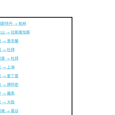
斯特丹 → 柏林
山 → 拉斯維加斯
 → 奧克蘭
 → 杜拜
里 → 杜拜
 → 上海
 → 愛丁堡
 → 邁阿密
 → 羅馬
 → 大阪
坡 → 曼谷