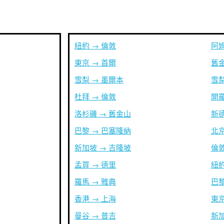
紐約 → 倫敦
阿姆
東京 → 首爾
舊金
雪梨 → 墨爾本
雪梨
杜拜 → 倫敦
開羅
洛杉磯 → 舊金山
新德
巴黎 → 巴塞隆納
北京
新加坡 → 吉隆坡
倫敦
孟買 → 德里
紐約
羅馬 → 雅典
巴黎
香港 → 上海
東京
曼谷 → 普吉
新加