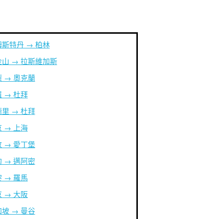
斯特丹 → 柏林
山 → 拉斯維加斯
 → 奧克蘭
 → 杜拜
里 → 杜拜
 → 上海
 → 愛丁堡
 → 邁阿密
 → 羅馬
 → 大阪
坡 → 曼谷