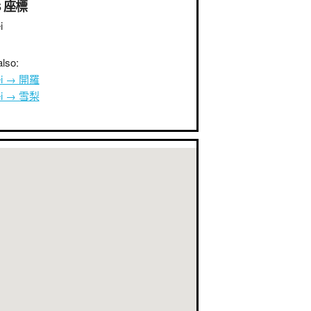
S 座標
i
lso:
ei → 開羅
ei → 雪梨