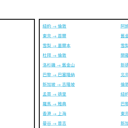
紐約 → 倫敦
阿姆
東京 → 首爾
舊金
雪梨 → 墨爾本
雪梨
杜拜 → 倫敦
開羅
洛杉磯 → 舊金山
新德
巴黎 → 巴塞隆納
北京
新加坡 → 吉隆坡
倫敦
孟買 → 德里
紐約
羅馬 → 雅典
巴黎
香港 → 上海
東京
曼谷 → 普吉
新加