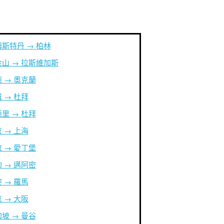
斯特丹 → 柏林
山 → 拉斯維加斯
 → 奧克蘭
 → 杜拜
里 → 杜拜
 → 上海
 → 愛丁堡
 → 邁阿密
 → 羅馬
 → 大阪
坡 → 曼谷