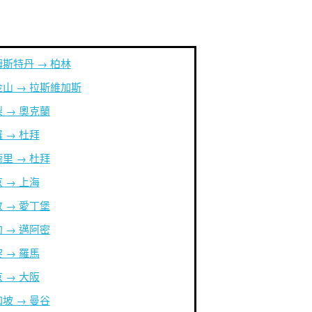
斯特丹 → 柏林
山 → 拉斯維加斯
 → 奧克蘭
 → 杜拜
里 → 杜拜
 → 上海
 → 愛丁堡
 → 邁阿密
 → 羅馬
 → 大阪
坡 → 曼谷