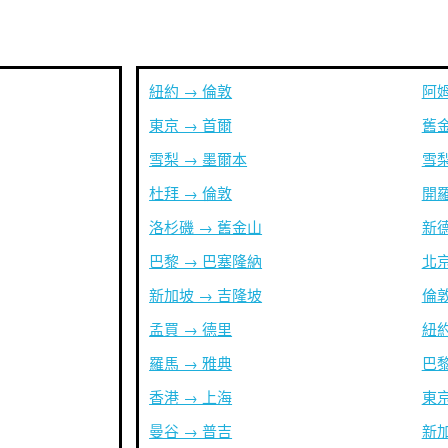
紐約 → 倫敦
阿姆
東京 → 首爾
舊金
雪梨 → 墨爾本
雪梨
杜拜 → 倫敦
開羅
洛杉磯 → 舊金山
新德
巴黎 → 巴塞隆納
北京
新加坡 → 吉隆坡
倫敦
孟買 → 德里
紐約
羅馬 → 雅典
巴黎
香港 → 上海
東京
曼谷 → 普吉
新加