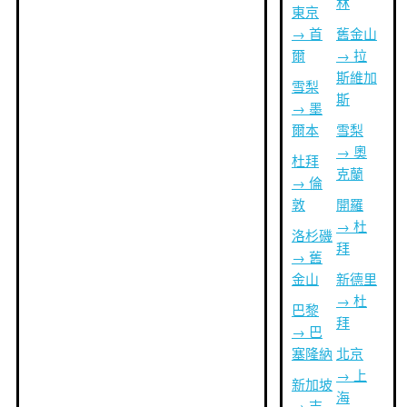
林
東京
→ 首
舊金山
爾
→ 拉
斯維加
雪梨
斯
→ 墨
爾本
雪梨
→ 奧
杜拜
克蘭
→ 倫
敦
開羅
→ 杜
洛杉磯
拜
→ 舊
金山
新德里
→ 杜
巴黎
拜
→ 巴
塞隆納
北京
→ 上
新加坡
海
→ 吉