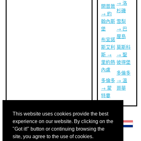
→ 洛
開普敦
杉磯
→ 約
翰內斯
雪梨
堡
→ 巴
厘島
布宜諾
斯艾利
莫斯科
斯 →
→ 聖
里約熱
彼得堡
內盧
多倫多
多倫多
→ 溫
→ 蒙
哥華
特婁
This website uses cookies provide the best
其他語言:
experience on our website. By clicking on the
"Got it!" button or continuing browsing the
site, you agree to the use of cookies.