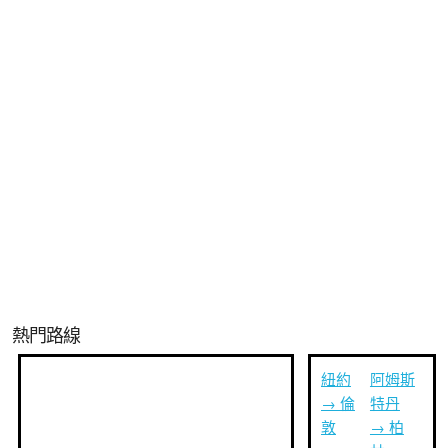
熱門路線
紐約
阿姆斯
→ 倫
特丹
敦
→ 柏