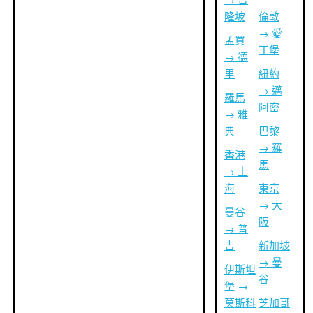
隆坡
倫敦
→ 愛
孟買
丁堡
→ 德
里
紐約
→ 邁
羅馬
阿密
→ 雅
典
巴黎
→ 羅
香港
馬
→ 上
海
東京
→ 大
曼谷
阪
→ 普
吉
新加坡
→ 曼
伊斯坦
谷
堡 →
莫斯科
芝加哥