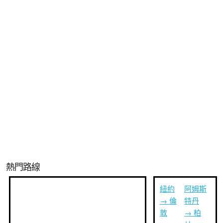
熱門路線
紐約
阿姆斯
→ 倫
特丹
敦
→ 柏