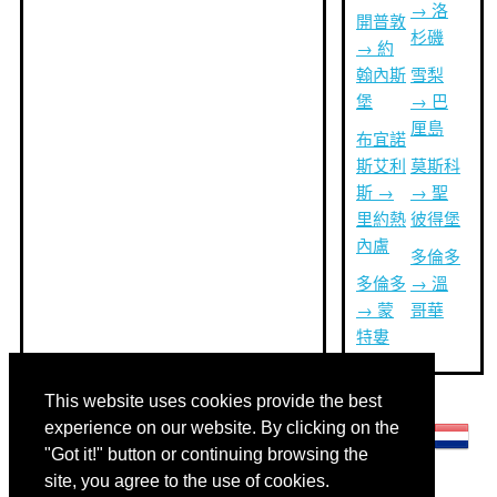
→ 洛
開普敦
杉磯
→ 約
翰內斯
雪梨
堡
→ 巴
厘島
布宜諾
斯艾利
莫斯科
斯 →
→ 聖
里約熱
彼得堡
內盧
多倫多
多倫多
→ 溫
→ 蒙
哥華
特婁
This website uses cookies provide the best
其他語言:
experience on our website. By clicking on the
"Got it!" button or continuing browsing the
site, you agree to the use of cookies.