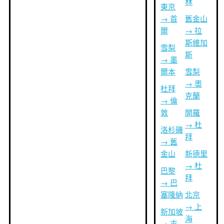
林
東京
→ 首
舊金山
爾
→ 拉
斯維加
雪梨
斯
→ 墨
爾本
雪梨
→ 奧
杜拜
克蘭
→ 倫
敦
開羅
→ 杜
洛杉磯
拜
→ 舊
金山
新德里
→ 杜
巴黎
拜
→ 巴
塞隆納
北京
→ 上
新加坡
海
→ 吉