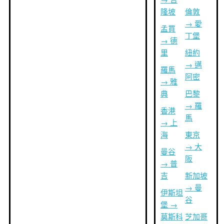
隆坡
倫敦
→ 愛
孟買
丁堡
→ 德
里
紐約
→ 邁
羅馬
阿密
→ 雅
典
巴黎
→ 羅
香港
馬
→ 上
海
東京
→ 大
曼谷
阪
→ 普
吉
新加坡
→ 曼
伊斯坦
谷
堡 →
莫斯科
芝加哥