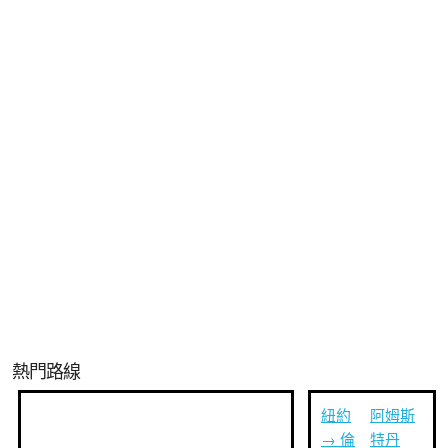
熱門路線
紐約
阿姆斯
→ 倫
特丹