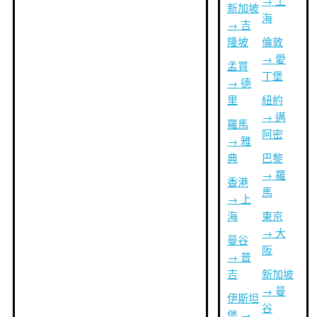
→ 上
新加坡
海
→ 吉
隆坡
倫敦
→ 愛
孟買
丁堡
→ 德
里
紐約
→ 邁
羅馬
阿密
→ 雅
典
巴黎
→ 羅
香港
馬
→ 上
海
東京
→ 大
曼谷
阪
→ 普
吉
新加坡
→ 曼
伊斯坦
谷
堡 →