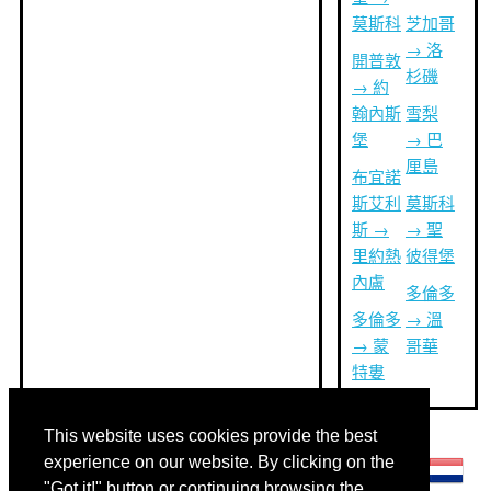
莫斯科
芝加哥
→ 洛
開普敦
杉磯
→ 約
翰內斯
雪梨
堡
→ 巴
厘島
布宜諾
斯艾利
莫斯科
斯 →
→ 聖
里約熱
彼得堡
內盧
多倫多
多倫多
→ 溫
→ 蒙
哥華
特婁
This website uses cookies provide the best
其他語言:
experience on our website. By clicking on the
"Got it!" button or continuing browsing the