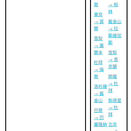
敦
→ 柏
林
東京
→ 首
舊金山
爾
→ 拉
斯維加
雪梨
斯
→ 墨
爾本
雪梨
→ 奧
杜拜
克蘭
→ 倫
敦
開羅
→ 杜
洛杉磯
拜
→ 舊
金山
新德里
→ 杜
巴黎
拜
→ 巴
塞隆納
北京