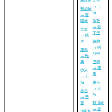
塞隆納
北京
→ 上
新加坡
海
→ 吉
隆坡
倫敦
→ 愛
孟買
丁堡
→ 德
里
紐約
→ 邁
羅馬
阿密
→ 雅
典
巴黎
→ 羅
香港
馬
→ 上
海
東京
→ 大
曼谷
阪
→ 普
吉
新加坡
→ 曼
伊斯坦