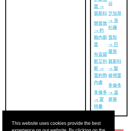
谷
堡 →
莫斯科
芝加哥
→ 洛
開普敦
杉磯
→ 約
翰內斯
雪梨
堡
→ 巴
厘島
布宜諾
斯艾利
莫斯科
斯 →
→ 聖
里約熱
彼得堡
內盧
多倫多
多倫多
→ 溫
→ 蒙
哥華
特婁
This website uses cookies provide the best
其他語言:
experience on our website. By clicking on the