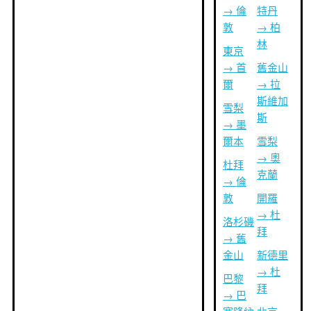
→ 倫
特丹
敦
→ 柏
林
東京
→ 首
舊金山
爾
→ 拉
斯維加
雪梨
斯
→ 墨
爾本
雪梨
→ 奧
杜拜
克蘭
→ 倫
敦
開羅
→ 杜
洛杉磯
拜
→ 舊
金山
新德里
→ 杜
巴黎
拜
→ 巴