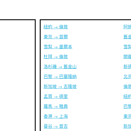
紐約 → 倫敦
阿姆
東京 → 首爾
舊金
雪梨 → 墨爾本
雪梨
杜拜 → 倫敦
開羅
洛杉磯 → 舊金山
新德
巴黎 → 巴塞隆納
北京
新加坡 → 吉隆坡
倫敦
孟買 → 德里
紐約
羅馬 → 雅典
巴黎
香港 → 上海
東京
曼谷 → 普吉
新加