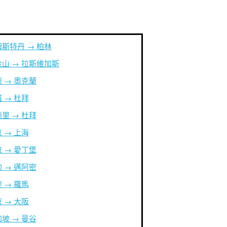
斯特丹 → 柏林
山 → 拉斯維加斯
 → 奧克蘭
 → 杜拜
里 → 杜拜
 → 上海
 → 愛丁堡
 → 邁阿密
 → 羅馬
 → 大阪
坡 → 曼谷