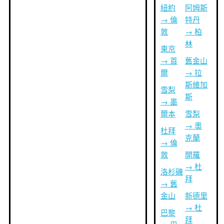
紐約
阿姆斯
→ 倫
特丹
敦
→ 柏
林
東京
→ 首
舊金山
爾
→ 拉
斯維加
雪梨
斯
→ 墨
爾本
雪梨
→ 奧
杜拜
克蘭
→ 倫
敦
開羅
→ 杜
洛杉磯
拜
→ 舊
金山
新德里
→ 杜
巴黎
拜