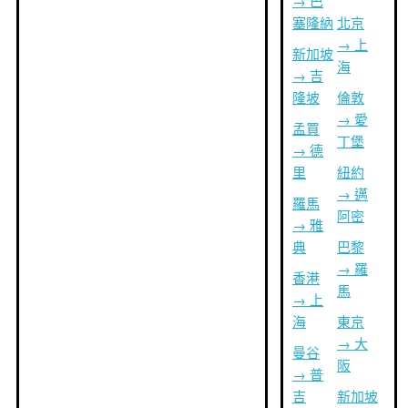
→ 巴
塞隆納
北京
→ 上
新加坡
海
→ 吉
隆坡
倫敦
→ 愛
孟買
丁堡
→ 德
里
紐約
→ 邁
羅馬
阿密
→ 雅
典
巴黎
→ 羅
香港
馬
→ 上
海
東京
→ 大
曼谷
阪
→ 普
吉
新加坡