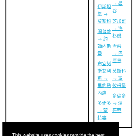
→ 曼
伊斯坦
谷
堡 →
莫斯科
芝加哥
→ 洛
開普敦
杉磯
→ 約
翰內斯
雪梨
堡
→ 巴
厘島
布宜諾
斯艾利
莫斯科
斯 →
→ 聖
里約熱
彼得堡
內盧
多倫多
多倫多
→ 溫
→ 蒙
哥華
特婁
This website uses cookies provide the best