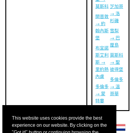
莫斯科
芝加哥
→ 洛
開普敦
杉磯
→ 約
翰內斯
雪梨
堡
→ 巴
厘島
布宜諾
斯艾利
莫斯科
斯 →
→ 聖
里約熱
彼得堡
內盧
多倫多
多倫多
→ 溫
→ 蒙
哥華
特婁
This website uses cookies provide the best
其他語言:
experience on our website. By clicking on the
"Got it!" button or continuing browsing the