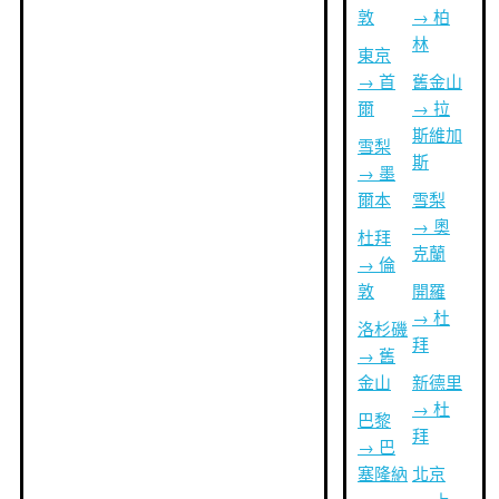
敦
→ 柏
林
東京
→ 首
舊金山
爾
→ 拉
斯維加
雪梨
斯
→ 墨
爾本
雪梨
→ 奧
杜拜
克蘭
→ 倫
敦
開羅
→ 杜
洛杉磯
拜
→ 舊
金山
新德里
→ 杜
巴黎
拜
→ 巴
塞隆納
北京