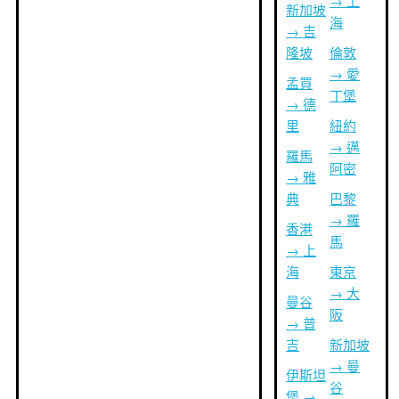
→ 上
新加坡
海
→ 吉
隆坡
倫敦
→ 愛
孟買
丁堡
→ 德
里
紐約
→ 邁
羅馬
阿密
→ 雅
典
巴黎
→ 羅
香港
馬
→ 上
海
東京
→ 大
曼谷
阪
→ 普
吉
新加坡
→ 曼
伊斯坦
谷
堡 →