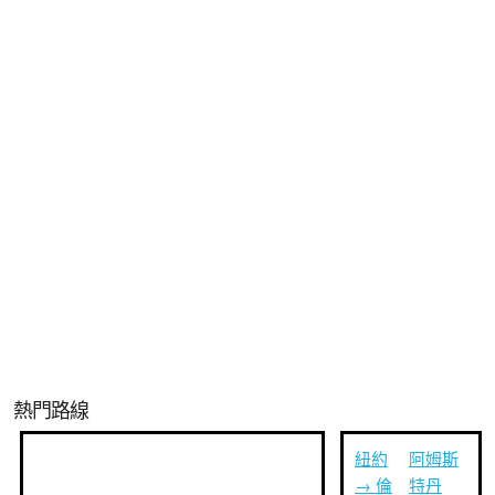
熱門路線
紐約
阿姆斯
→ 倫
特丹