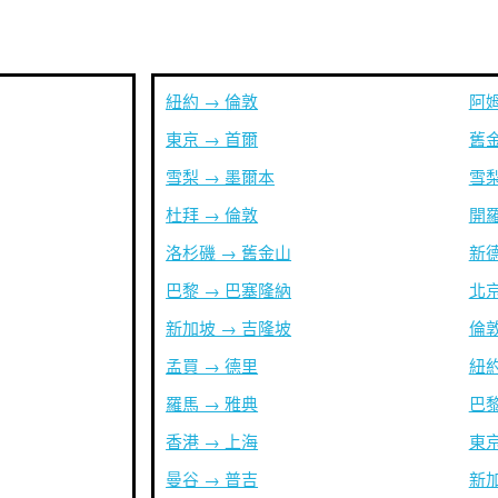
紐約 → 倫敦
阿姆
東京 → 首爾
舊金
雪梨 → 墨爾本
雪梨
杜拜 → 倫敦
開羅
洛杉磯 → 舊金山
新德
巴黎 → 巴塞隆納
北京
新加坡 → 吉隆坡
倫敦
孟買 → 德里
紐約
羅馬 → 雅典
巴黎
香港 → 上海
東京
曼谷 → 普吉
新加