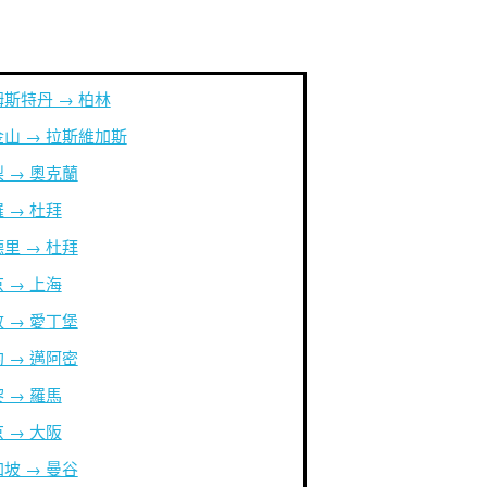
斯特丹 → 柏林
山 → 拉斯維加斯
 → 奧克蘭
 → 杜拜
里 → 杜拜
 → 上海
 → 愛丁堡
 → 邁阿密
 → 羅馬
 → 大阪
坡 → 曼谷