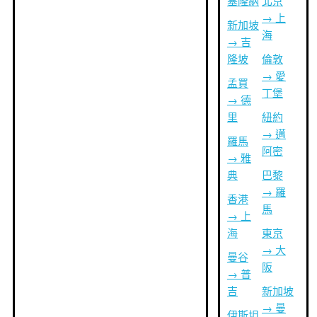
塞隆納
北京
→ 上
新加坡
海
→ 吉
隆坡
倫敦
→ 愛
孟買
丁堡
→ 德
里
紐約
→ 邁
羅馬
阿密
→ 雅
典
巴黎
→ 羅
香港
馬
→ 上
海
東京
→ 大
曼谷
阪
→ 普
吉
新加坡
→ 曼
伊斯坦