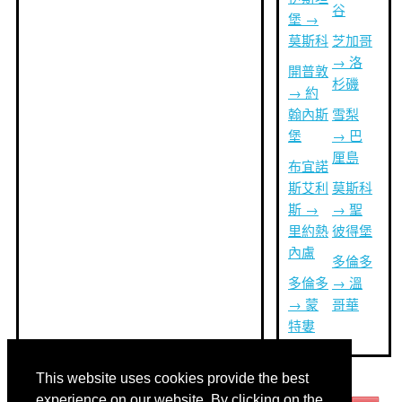
谷
堡 →
莫斯科
芝加哥
→ 洛
開普敦
杉磯
→ 約
翰內斯
雪梨
堡
→ 巴
厘島
布宜諾
斯艾利
莫斯科
斯 →
→ 聖
里約熱
彼得堡
內盧
多倫多
多倫多
→ 溫
→ 蒙
哥華
特婁
This website uses cookies provide the best
其他語言:
experience on our website. By clicking on the