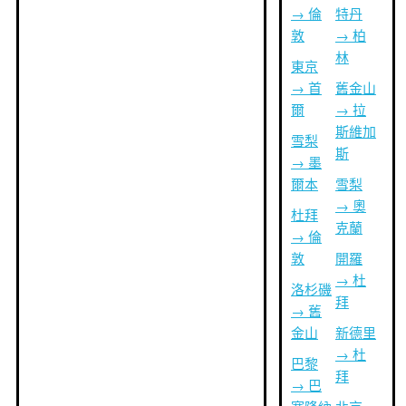
→ 倫
特丹
敦
→ 柏
林
東京
→ 首
舊金山
爾
→ 拉
斯維加
雪梨
斯
→ 墨
爾本
雪梨
→ 奧
杜拜
克蘭
→ 倫
敦
開羅
→ 杜
洛杉磯
拜
→ 舊
金山
新德里
→ 杜
巴黎
拜
→ 巴