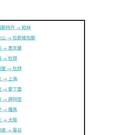
斯特丹 → 柏林
山 → 拉斯維加斯
 → 奧克蘭
 → 杜拜
里 → 杜拜
 → 上海
 → 愛丁堡
 → 邁阿密
 → 羅馬
 → 大阪
坡 → 曼谷