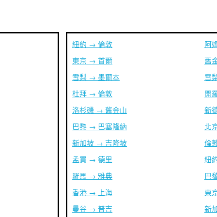
紐約 → 倫敦
阿姆
東京 → 首爾
舊金
雪梨 → 墨爾本
雪梨
杜拜 → 倫敦
開羅
洛杉磯 → 舊金山
新德
巴黎 → 巴塞隆納
北京
新加坡 → 吉隆坡
倫敦
孟買 → 德里
紐約
羅馬 → 雅典
巴黎
香港 → 上海
東京
曼谷 → 普吉
新加