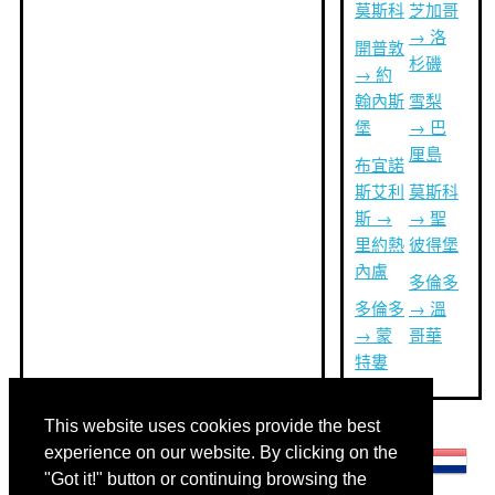
莫斯科
芝加哥
→ 洛
開普敦
杉磯
→ 約
翰內斯
雪梨
堡
→ 巴
厘島
布宜諾
斯艾利
莫斯科
斯 →
→ 聖
里約熱
彼得堡
內盧
多倫多
多倫多
→ 溫
→ 蒙
哥華
特婁
This website uses cookies provide the best
其他語言:
experience on our website. By clicking on the
"Got it!" button or continuing browsing the