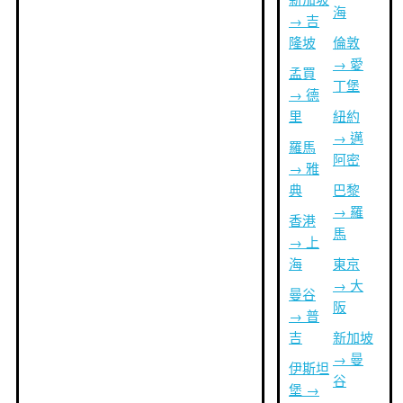
海
→ 吉
隆坡
倫敦
→ 愛
孟買
丁堡
→ 德
里
紐約
→ 邁
羅馬
阿密
→ 雅
典
巴黎
→ 羅
香港
馬
→ 上
海
東京
→ 大
曼谷
阪
→ 普
吉
新加坡
→ 曼
伊斯坦
谷
堡 →