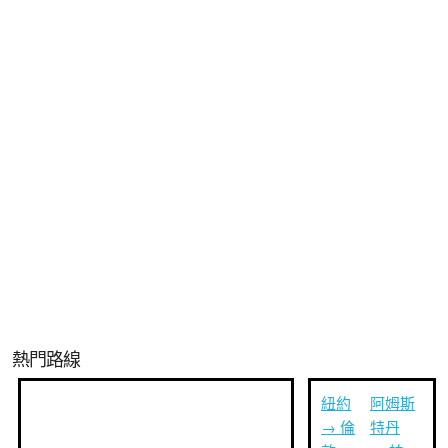
熱門路線
紐約
阿姆斯
→ 倫
特丹