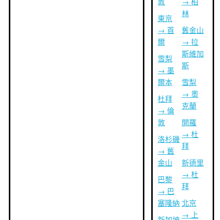
敦
→ 柏
林
東京
→ 首
舊金山
爾
→ 拉
斯維加
雪梨
斯
→ 墨
爾本
雪梨
→ 奧
杜拜
克蘭
→ 倫
敦
開羅
→ 杜
洛杉磯
拜
→ 舊
金山
新德里
→ 杜
巴黎
拜
→ 巴
塞隆納
北京
→ 上
新加坡