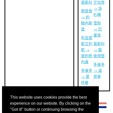
莫斯科
芝加哥
→ 洛
開普敦
杉磯
→ 約
翰內斯
雪梨
堡
→ 巴
厘島
布宜諾
斯艾利
莫斯科
斯 →
→ 聖
里約熱
彼得堡
內盧
多倫多
多倫多
→ 溫
→ 蒙
哥華
特婁
This website uses cookies provide the best
其他語言:
experience on our website. By clicking on the
"Got it!" button or continuing browsing the