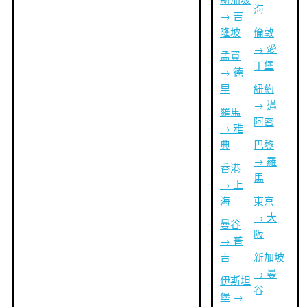
海
→ 吉
隆坡
倫敦
→ 愛
孟買
丁堡
→ 德
里
紐約
→ 邁
羅馬
阿密
→ 雅
典
巴黎
→ 羅
香港
馬
→ 上
海
東京
→ 大
曼谷
阪
→ 普
吉
新加坡
→ 曼
伊斯坦
谷
堡 →