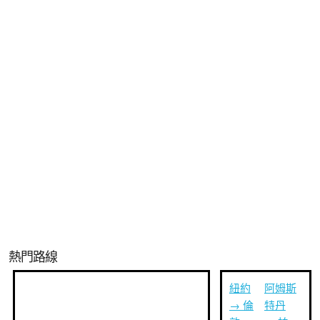
熱門路線
紐約
阿姆斯
→ 倫
特丹