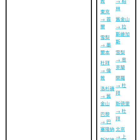
敦
→ 柏
林
東京
→ 首
舊金山
爾
→ 拉
斯維加
雪梨
斯
→ 墨
爾本
雪梨
→ 奧
杜拜
克蘭
→ 倫
敦
開羅
→ 杜
洛杉磯
拜
→ 舊
金山
新德里
→ 杜
巴黎
拜
→ 巴
塞隆納
北京
→ 上
新加坡