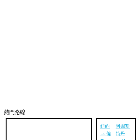
熱門路線
紐約
阿姆斯
→ 倫
特丹