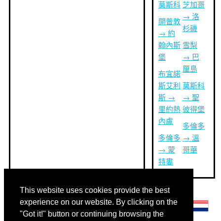
莫斯科
芝加哥
→ 洛
開普敦
杉磯
→ 約
翰內斯
雪梨
堡
→ 巴
厘島
布宜諾
斯艾利
莫斯科
斯 →
→ 聖
里約熱
彼得堡
內盧
多倫多
多倫多
→ 溫
→ 蒙
哥華
特婁
This website uses cookies provide the best
其他語言:
experience on our website. By clicking on the
"Got it!" button or continuing browsing the