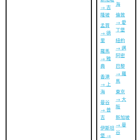
海
→ 吉
隆坡
倫敦
→ 愛
孟買
丁堡
→ 德
里
紐約
→ 邁
羅馬
阿密
→ 雅
典
巴黎
→ 羅
香港
馬
→ 上
海
東京
→ 大
曼谷
阪
→ 普
吉
新加坡
→ 曼
伊斯坦
谷
堡 →