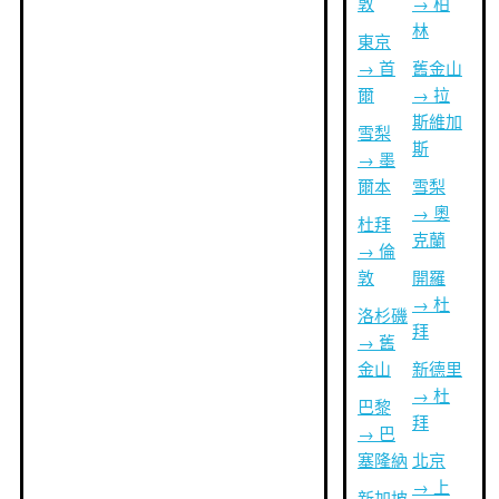
敦
→ 柏
林
東京
→ 首
舊金山
爾
→ 拉
斯維加
雪梨
斯
→ 墨
爾本
雪梨
→ 奧
杜拜
克蘭
→ 倫
敦
開羅
→ 杜
洛杉磯
拜
→ 舊
金山
新德里
→ 杜
巴黎
拜
→ 巴
塞隆納
北京
→ 上
新加坡