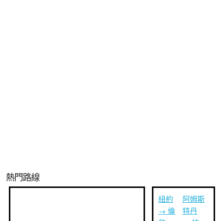
熱門路線
紐約
阿姆斯
→ 倫
特丹