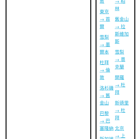
敦
→ 柏
林
東京
→ 首
舊金山
爾
→ 拉
斯維加
雪梨
斯
→ 墨
爾本
雪梨
→ 奧
杜拜
克蘭
→ 倫
敦
開羅
→ 杜
洛杉磯
拜
→ 舊
金山
新德里
→ 杜
巴黎
拜
→ 巴
塞隆納
北京
→ 上
新加坡