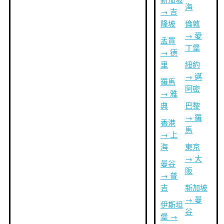
海
→ 吉
隆坡
倫敦
→ 愛
孟買
丁堡
→ 德
里
紐約
→ 邁
羅馬
阿密
→ 雅
典
巴黎
→ 羅
香港
馬
→ 上
海
東京
→ 大
曼谷
阪
→ 普
吉
新加坡
→ 曼
伊斯坦
谷
堡 →