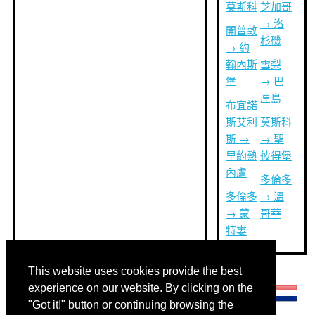
莫斯科
芝加哥
→ 洛
開普敦
杉磯
→ 約
翰內斯
雪梨
堡
→ 巴
厘島
布宜諾
斯艾利
莫斯科
斯 →
→ 聖
里約熱
彼得堡
內盧
多倫多
多倫多
→ 溫
→ 蒙
哥華
特婁
This website uses cookies provide the best
其他語言:
experience on our website. By clicking on the
"Got it!" button or continuing browsing the