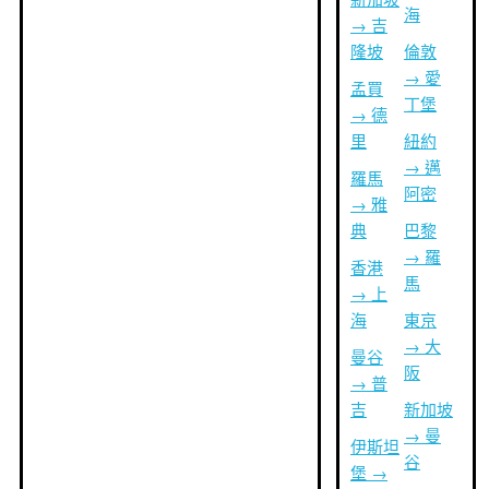
海
→ 吉
隆坡
倫敦
→ 愛
孟買
丁堡
→ 德
里
紐約
→ 邁
羅馬
阿密
→ 雅
典
巴黎
→ 羅
香港
馬
→ 上
海
東京
→ 大
曼谷
阪
→ 普
吉
新加坡
→ 曼
伊斯坦
谷
堡 →