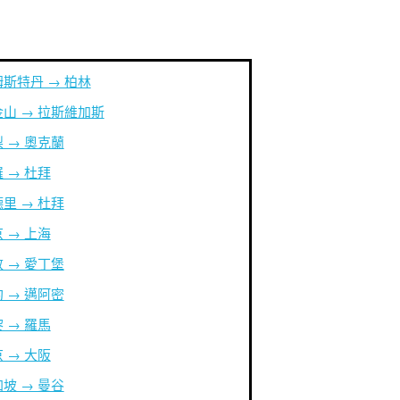
斯特丹 → 柏林
山 → 拉斯維加斯
 → 奧克蘭
 → 杜拜
里 → 杜拜
 → 上海
 → 愛丁堡
 → 邁阿密
 → 羅馬
 → 大阪
坡 → 曼谷