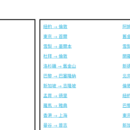
紐約 → 倫敦
阿姆
東京 → 首爾
舊金
雪梨 → 墨爾本
雪梨
杜拜 → 倫敦
開羅
洛杉磯 → 舊金山
新德
巴黎 → 巴塞隆納
北京
新加坡 → 吉隆坡
倫敦
孟買 → 德里
紐約
羅馬 → 雅典
巴黎
香港 → 上海
東京
曼谷 → 普吉
新加