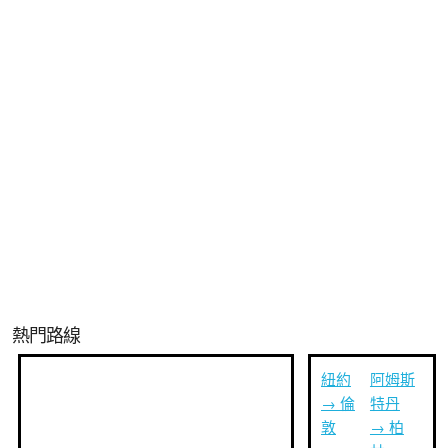
熱門路線
紐約
阿姆斯
→ 倫
特丹
敦
→ 柏