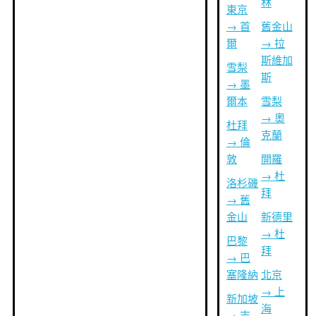
林
東京
→ 首
舊金山
爾
→ 拉
斯維加
雪梨
斯
→ 墨
爾本
雪梨
→ 奧
杜拜
克蘭
→ 倫
敦
開羅
→ 杜
洛杉磯
拜
→ 舊
金山
新德里
→ 杜
巴黎
拜
→ 巴
塞隆納
北京
→ 上
新加坡
海
→ 吉