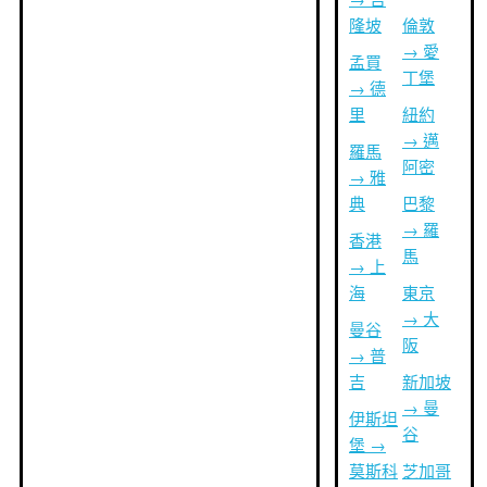
隆坡
倫敦
→ 愛
孟買
丁堡
→ 德
里
紐約
→ 邁
羅馬
阿密
→ 雅
典
巴黎
→ 羅
香港
馬
→ 上
海
東京
→ 大
曼谷
阪
→ 普
吉
新加坡
→ 曼
伊斯坦
谷
堡 →
莫斯科
芝加哥