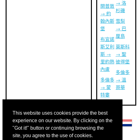
→ 洛
開普敦
杉磯
→ 約
翰內斯
雪梨
堡
→ 巴
厘島
布宜諾
斯艾利
莫斯科
斯 →
→ 聖
里約熱
彼得堡
內盧
多倫多
多倫多
→ 溫
→ 蒙
哥華
特婁
This website uses cookies provide the best
其他語言:
experience on our website. By clicking on the
"Got it!" button or continuing browsing the
site, you agree to the use of cookies.