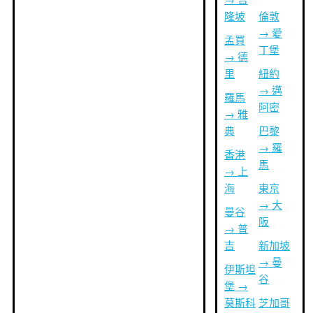
隆坡
倫敦
→ 愛
孟買
丁堡
→ 德
里
紐約
→ 邁
羅馬
阿密
→ 雅
典
巴黎
→ 羅
香港
馬
→ 上
海
東京
→ 大
曼谷
阪
→ 普
吉
新加坡
→ 曼
伊斯坦
谷
堡 →
莫斯科
芝加哥