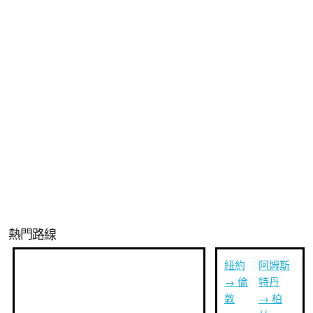
熱門路線
紐約
阿姆斯
→ 倫
特丹
敦
→ 柏