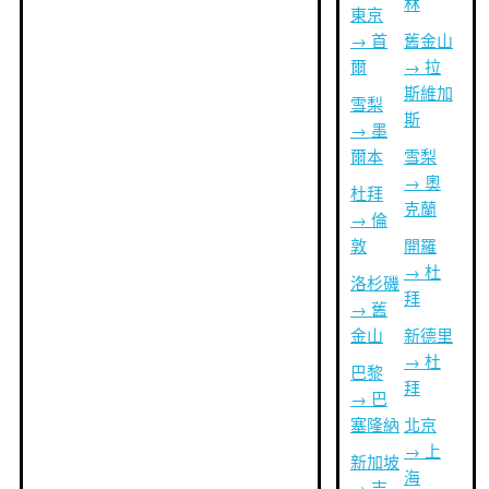
林
東京
→ 首
舊金山
爾
→ 拉
斯維加
雪梨
斯
→ 墨
爾本
雪梨
→ 奧
杜拜
克蘭
→ 倫
敦
開羅
→ 杜
洛杉磯
拜
→ 舊
金山
新德里
→ 杜
巴黎
拜
→ 巴
塞隆納
北京
→ 上
新加坡
海
→ 吉