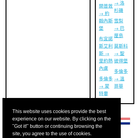
→ 洛
開普敦
杉磯
→ 約
翰內斯
雪梨
堡
→ 巴
厘島
布宜諾
斯艾利
莫斯科
斯 →
→ 聖
里約熱
彼得堡
內盧
多倫多
多倫多
→ 溫
→ 蒙
哥華
特婁
This website uses cookies provide the best
其他語言:
experience on our website. By clicking on the
"Got it!" button or continuing browsing the
site, you agree to the use of cookies.