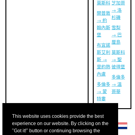
莫斯科
芝加哥
→ 洛
開普敦
杉磯
→ 約
翰內斯
雪梨
堡
→ 巴
厘島
布宜諾
斯艾利
莫斯科
斯 →
→ 聖
里約熱
彼得堡
內盧
多倫多
多倫多
→ 溫
→ 蒙
哥華
特婁
This website uses cookies provide the best
其他語言:
experience on our website. By clicking on the
"Got it!" button or continuing browsing the