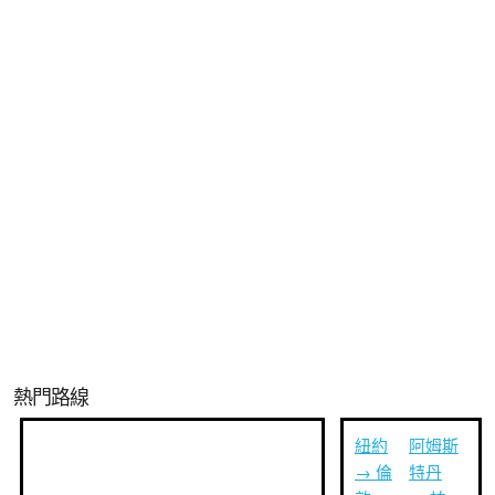
熱門路線
紐約
阿姆斯
→ 倫
特丹