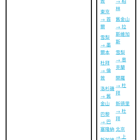
敦
→ 柏
林
東京
→ 首
舊金山
爾
→ 拉
斯維加
雪梨
斯
→ 墨
爾本
雪梨
→ 奧
杜拜
克蘭
→ 倫
敦
開羅
→ 杜
洛杉磯
拜
→ 舊
金山
新德里
→ 杜
巴黎
拜
→ 巴
塞隆納
北京
→ 上
新加坡