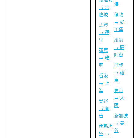
海
→ 吉
隆坡
倫敦
→ 愛
孟買
丁堡
→ 德
里
紐約
→ 邁
羅馬
阿密
→ 雅
典
巴黎
→ 羅
香港
馬
→ 上
海
東京
→ 大
曼谷
阪
→ 普
吉
新加坡
→ 曼
伊斯坦
谷
堡 →