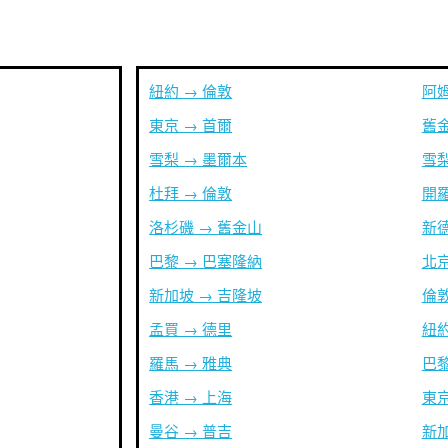
紐約 → 倫敦
阿姆
東京 → 首爾
舊金
雪梨 → 墨爾本
雪梨
杜拜 → 倫敦
開羅
洛杉磯 → 舊金山
新德
巴黎 → 巴塞隆納
北京
新加坡 → 吉隆坡
倫敦
孟買 → 德里
紐約
羅馬 → 雅典
巴黎
香港 → 上海
東京
曼谷 → 普吉
新加