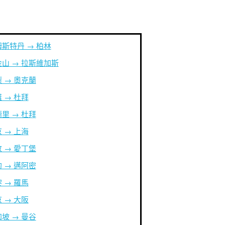
斯特丹 → 柏林
山 → 拉斯維加斯
 → 奧克蘭
 → 杜拜
里 → 杜拜
 → 上海
 → 愛丁堡
 → 邁阿密
 → 羅馬
 → 大阪
坡 → 曼谷