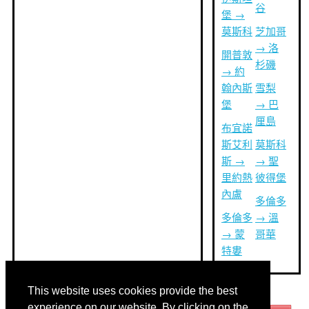
谷
堡 →
莫斯科
芝加哥
→ 洛
開普敦
杉磯
→ 約
翰內斯
雪梨
堡
→ 巴
厘島
布宜諾
斯艾利
莫斯科
斯 →
→ 聖
里約熱
彼得堡
內盧
多倫多
多倫多
→ 溫
→ 蒙
哥華
特婁
This website uses cookies provide the best
其他語言:
experience on our website. By clicking on the