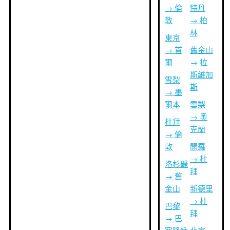
→ 倫
特丹
敦
→ 柏
林
東京
→ 首
舊金山
爾
→ 拉
斯維加
雪梨
斯
→ 墨
爾本
雪梨
→ 奧
杜拜
克蘭
→ 倫
敦
開羅
→ 杜
洛杉磯
拜
→ 舊
金山
新德里
→ 杜
巴黎
拜
→ 巴