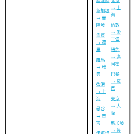
塞隆納
北京
→ 上
新加坡
海
→ 吉
隆坡
倫敦
→ 愛
孟買
丁堡
→ 德
里
紐約
→ 邁
羅馬
阿密
→ 雅
典
巴黎
→ 羅
香港
馬
→ 上
海
東京
→ 大
曼谷
阪
→ 普
吉
新加坡
→ 曼
伊斯坦