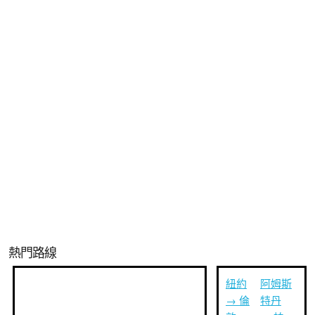
熱門路線
紐約
阿姆斯
→ 倫
特丹