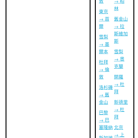
敦
→ 柏
林
東京
→ 首
舊金山
爾
→ 拉
斯維加
雪梨
斯
→ 墨
爾本
雪梨
→ 奧
杜拜
克蘭
→ 倫
敦
開羅
→ 杜
洛杉磯
拜
→ 舊
金山
新德里
→ 杜
巴黎
拜
→ 巴
塞隆納
北京
→ 上
新加坡