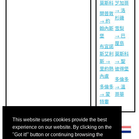
莫斯科
芝加哥
→ 洛
開普敦
杉磯
→ 約
翰內斯
雪梨
堡
→ 巴
厘島
布宜諾
斯艾利
莫斯科
斯 →
→ 聖
里約熱
彼得堡
內盧
多倫多
多倫多
→ 溫
→ 蒙
哥華
特婁
This website uses cookies provide the best
其他語言:
experience on our website. By clicking on the
"Got it!" button or continuing browsing the