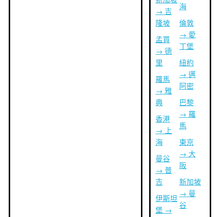
海
→ 吉
隆坡
倫敦
→ 愛
孟買
丁堡
→ 德
里
紐約
→ 邁
羅馬
阿密
→ 雅
典
巴黎
→ 羅
香港
馬
→ 上
海
東京
→ 大
曼谷
阪
→ 普
吉
新加坡
→ 曼
伊斯坦
谷
堡 →