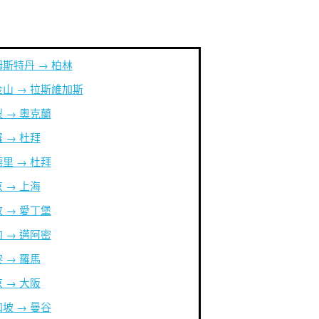
斯特丹 → 柏林
山 → 拉斯維加斯
 → 奧克蘭
 → 杜拜
里 → 杜拜
 → 上海
 → 愛丁堡
 → 邁阿密
 → 羅馬
 → 大阪
坡 → 曼谷