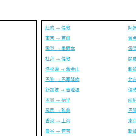
紐約 → 倫敦
阿姆
東京 → 首爾
舊金
雪梨 → 墨爾本
雪梨
杜拜 → 倫敦
開羅
洛杉磯 → 舊金山
新德
巴黎 → 巴塞隆納
北京
新加坡 → 吉隆坡
倫敦
孟買 → 德里
紐約
羅馬 → 雅典
巴黎
香港 → 上海
東京
曼谷 → 普吉
新加