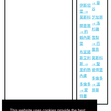
→ 曼
伊斯坦
谷
堡 →
莫斯科
芝加哥
→ 洛
開普敦
杉磯
→ 約
翰內斯
雪梨
堡
→ 巴
厘島
布宜諾
斯艾利
莫斯科
斯 →
→ 聖
里約熱
彼得堡
內盧
多倫多
多倫多
→ 溫
→ 蒙
哥華
特婁
This website uses cookies provide the best