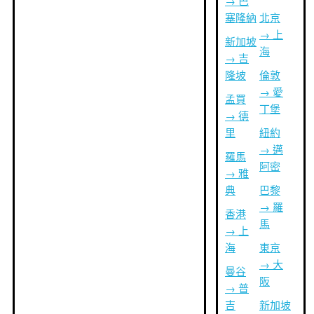
→ 巴
塞隆納
北京
→ 上
新加坡
海
→ 吉
隆坡
倫敦
→ 愛
孟買
丁堡
→ 德
里
紐約
→ 邁
羅馬
阿密
→ 雅
典
巴黎
→ 羅
香港
馬
→ 上
海
東京
→ 大
曼谷
阪
→ 普
吉
新加坡