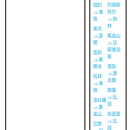
紐約
阿姆斯
→ 倫
特丹
敦
→ 柏
林
東京
→ 首
舊金山
爾
→ 拉
斯維加
雪梨
斯
→ 墨
爾本
雪梨
→ 奧
杜拜
克蘭
→ 倫
敦
開羅
→ 杜
洛杉磯
拜
→ 舊
金山
新德里
→ 杜
巴黎
拜