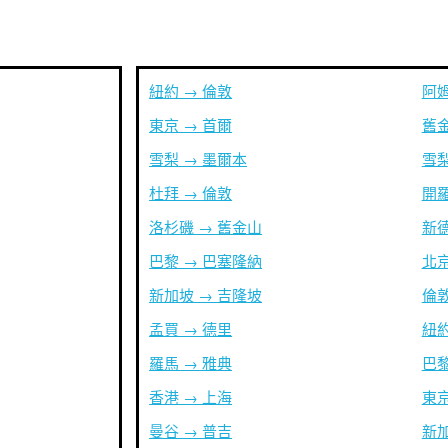
紐約 → 倫敦
阿姆
東京 → 首爾
舊金
雪梨 → 墨爾本
雪梨
杜拜 → 倫敦
開羅
洛杉磯 → 舊金山
新德
巴黎 → 巴塞隆納
北京
新加坡 → 吉隆坡
倫敦
孟買 → 德里
紐約
羅馬 → 雅典
巴黎
香港 → 上海
東京
曼谷 → 普吉
新加