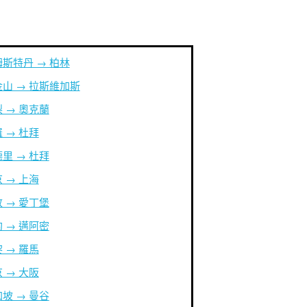
斯特丹 → 柏林
山 → 拉斯維加斯
 → 奧克蘭
 → 杜拜
里 → 杜拜
 → 上海
 → 愛丁堡
 → 邁阿密
 → 羅馬
 → 大阪
坡 → 曼谷