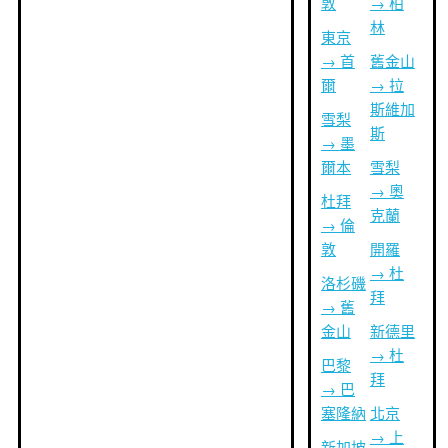
敦
→ 柏
林
東京
→ 首
舊金山
爾
→ 拉
斯維加
雪梨
斯
→ 墨
爾本
雪梨
→ 奧
杜拜
克蘭
→ 倫
敦
開羅
→ 杜
洛杉磯
拜
→ 舊
金山
新德里
→ 杜
巴黎
拜
→ 巴
塞隆納
北京
→ 上
新加坡