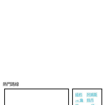
熱門路線
紐約
阿姆斯
→ 倫
特丹