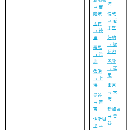
海
→ 吉
隆坡
倫敦
→ 愛
孟買
丁堡
→ 德
里
紐約
→ 邁
羅馬
阿密
→ 雅
典
巴黎
→ 羅
香港
馬
→ 上
海
東京
→ 大
曼谷
阪
→ 普
吉
新加坡
→ 曼
伊斯坦
谷
堡 →