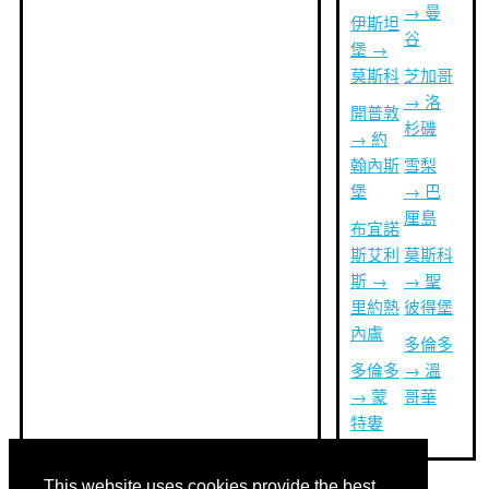
→ 曼
伊斯坦
谷
堡 →
莫斯科
芝加哥
→ 洛
開普敦
杉磯
→ 約
翰內斯
雪梨
堡
→ 巴
厘島
布宜諾
斯艾利
莫斯科
斯 →
→ 聖
里約熱
彼得堡
內盧
多倫多
多倫多
→ 溫
→ 蒙
哥華
特婁
This website uses cookies provide the best