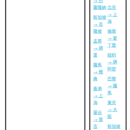
→ 巴
塞隆納
北京
→ 上
新加坡
海
→ 吉
隆坡
倫敦
→ 愛
孟買
丁堡
→ 德
里
紐約
→ 邁
羅馬
阿密
→ 雅
典
巴黎
→ 羅
香港
馬
→ 上
海
東京
→ 大
曼谷
阪
→ 普
吉
新加坡