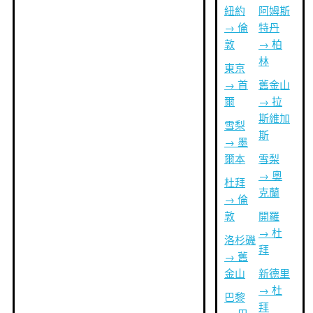
紐約
阿姆斯
→ 倫
特丹
敦
→ 柏
林
東京
→ 首
舊金山
爾
→ 拉
斯維加
雪梨
斯
→ 墨
爾本
雪梨
→ 奧
杜拜
克蘭
→ 倫
敦
開羅
→ 杜
洛杉磯
拜
→ 舊
金山
新德里
→ 杜
巴黎
拜