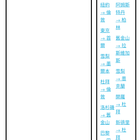
紐約
阿姆斯
→ 倫
特丹
敦
→ 柏
林
東京
→ 首
舊金山
爾
→ 拉
斯維加
雪梨
斯
→ 墨
爾本
雪梨
→ 奧
杜拜
克蘭
→ 倫
敦
開羅
→ 杜
洛杉磯
拜
→ 舊
金山
新德里
→ 杜
巴黎
拜