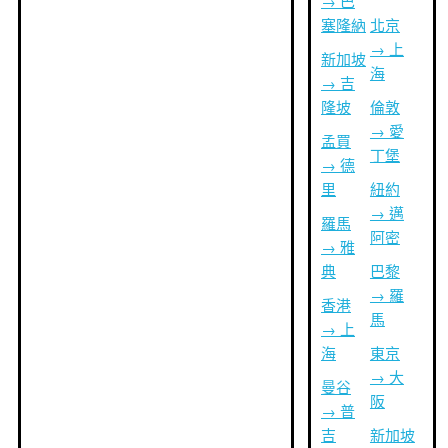
→ 巴
塞隆納
北京
→ 上
新加坡
海
→ 吉
隆坡
倫敦
→ 愛
孟買
丁堡
→ 德
里
紐約
→ 邁
羅馬
阿密
→ 雅
典
巴黎
→ 羅
香港
馬
→ 上
海
東京
→ 大
曼谷
阪
→ 普
吉
新加坡