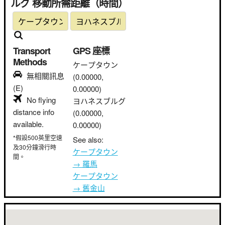
ルグ 移動所需距離（時間）
Transport
GPS 座標
Methods
ケープタウン
無相關訊息
(0.00000,
(E)
0.00000)
No flying
ヨハネスブルグ
distance info
(0.00000,
available.
0.00000)
*假設500英里空速
See also:
及30分鐘滑行時
ケープタウン
間。
→ 羅馬
ケープタウン
→ 舊金山