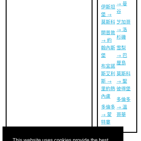
→ 曼
伊斯坦
谷
堡 →
莫斯科
芝加哥
→ 洛
開普敦
杉磯
→ 約
翰內斯
雪梨
堡
→ 巴
厘島
布宜諾
斯艾利
莫斯科
斯 →
→ 聖
里約熱
彼得堡
內盧
多倫多
多倫多
→ 溫
→ 蒙
哥華
特婁
This website uses cookies provide the best