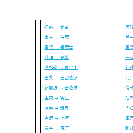
紐約 → 倫敦
阿姆
東京 → 首爾
舊金
雪梨 → 墨爾本
雪梨
杜拜 → 倫敦
開羅
洛杉磯 → 舊金山
新德
巴黎 → 巴塞隆納
北京
新加坡 → 吉隆坡
倫敦
孟買 → 德里
紐約
羅馬 → 雅典
巴黎
香港 → 上海
東京
曼谷 → 普吉
新加