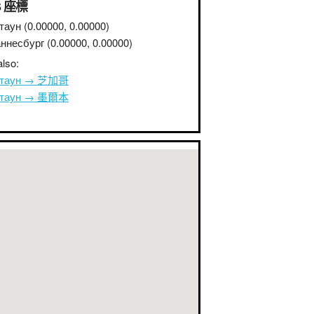
S 座標
таун
(0.00000, 0.00000)
ннесбург
(0.00000, 0.00000)
lso:
птаун → 芝加哥
птаун → 墨爾本