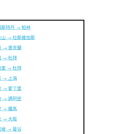
斯特丹 → 柏林
山 → 拉斯維加斯
 → 奧克蘭
 → 杜拜
里 → 杜拜
 → 上海
 → 愛丁堡
 → 邁阿密
 → 羅馬
 → 大阪
坡 → 曼谷